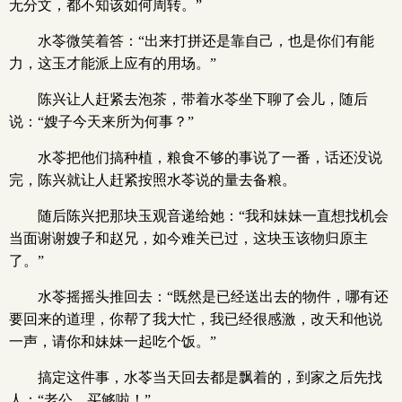
无分文，都不知该如何周转。”
水苓微笑着答：“出来打拼还是靠自己，也是你们有能
力，这玉才能派上应有的用场。”
陈兴让人赶紧去泡茶，带着水苓坐下聊了会儿，随后
说：“嫂子今天来所为何事？”
水苓把他们搞种植，粮食不够的事说了一番，话还没说
完，陈兴就让人赶紧按照水苓说的量去备粮。
随后陈兴把那块玉观音递给她：“我和妹妹一直想找机会
当面谢谢嫂子和赵兄，如今难关已过，这块玉该物归原主
了。”
水苓摇摇头推回去：“既然是已经送出去的物件，哪有还
要回来的道理，你帮了我大忙，我已经很感激，改天和他说
一声，请你和妹妹一起吃个饭。”
搞定这件事，水苓当天回去都是飘着的，到家之后先找
人：“老公，买够啦！”