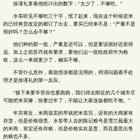
徐谨礼拿着他统计出的数字：“太少了，不够吃。”
水苓听见不够吃三个字，慌了起来，现在这个时候卖米
的已经将货改定的都订了出去，要买已经来不及：“产量不是
很好吗？怎么会不够？”
他们种的那一批，产量是还可以，但是要说很好还差得
远。加上之前苏丹就有要求，要他们运一批给政府作为检
收，这么一来就更少了，确实不够。
不管什么意外，着急慌张都是没用的，捋清问题着手处
理才是徐谨礼的第一反应。
“接下来要辛苦你也要跑跑，我们得去附近的几个城市尽
可能把米买够，快要过年了，不能让大家连饭都吃不饱。”
年关将近，米商该卖的早就把米卖完，还有的大商家有
存货，但是价格很贵。水苓带人去的陈记粮号是雪兰莪最大
的米商，肯定还有存粮，但是价格实在是贵，而且愿意出售
的粮也不多。