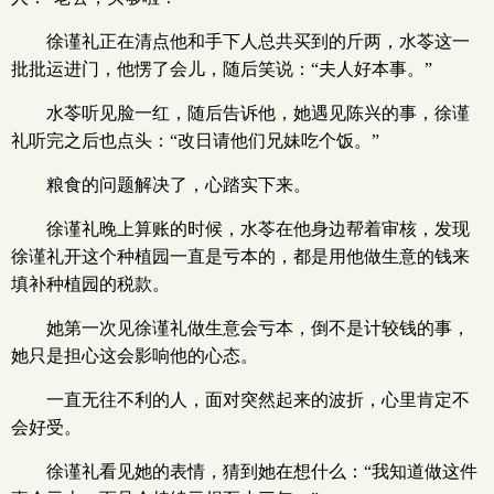
徐谨礼正在清点他和手下人总共买到的斤两，水苓这一
批批运进门，他愣了会儿，随后笑说：“夫人好本事。”
水苓听见脸一红，随后告诉他，她遇见陈兴的事，徐谨
礼听完之后也点头：“改日请他们兄妹吃个饭。”
粮食的问题解决了，心踏实下来。
徐谨礼晚上算账的时候，水苓在他身边帮着审核，发现
徐谨礼开这个种植园一直是亏本的，都是用他做生意的钱来
填补种植园的税款。
她第一次见徐谨礼做生意会亏本，倒不是计较钱的事，
她只是担心这会影响他的心态。
一直无往不利的人，面对突然起来的波折，心里肯定不
会好受。
徐谨礼看见她的表情，猜到她在想什么：“我知道做这件