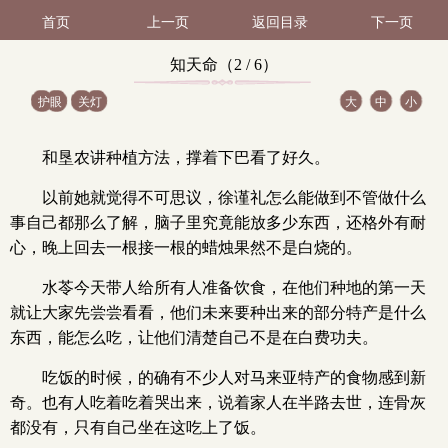
首页
上一页
返回目录
下一页
知天命（2 / 6）
护眼
关灯
大
中
小
和垦农讲种植方法，撑着下巴看了好久。
以前她就觉得不可思议，徐谨礼怎么能做到不管做什么
事自己都那么了解，脑子里究竟能放多少东西，还格外有耐
心，晚上回去一根接一根的蜡烛果然不是白烧的。
水苓今天带人给所有人准备饮食，在他们种地的第一天
就让大家先尝尝看看，他们未来要种出来的部分特产是什么
东西，能怎么吃，让他们清楚自己不是在白费功夫。
吃饭的时候，的确有不少人对马来亚特产的食物感到新
奇。也有人吃着吃着哭出来，说着家人在半路去世，连骨灰
都没有，只有自己坐在这吃上了饭。