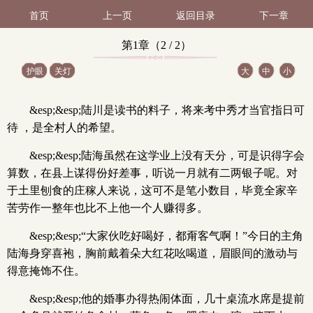
首页
上一页
返回目录
下一章
第1章（2 / 2）
护眼
关灯
大
中
小
&esp;&esp;陆川是读书的料子，将来考中秀才当官指日可
待 ，是全村人的希望。
&esp;&esp;陆海虽然在这学业上没有天分，可是识得字会
算数，在县上谋得份好差事，听说一月就有二两银子呢。对
于土里刨食的庄稼人来说，这可不是笔小数目，毕竟全家辛
苦劳作一整年也比不上他一个人赚得多。
&esp;&esp;“大家伙吃好喝好，都甭客气啊！”今日的主角
陆海身穿喜袍，胸前戴着朵大红花吆喝道，眉眼间的激动与
得意掩饰不住。
&esp;&esp;他的婚事办得热闹体面，几十桌流水席是提前