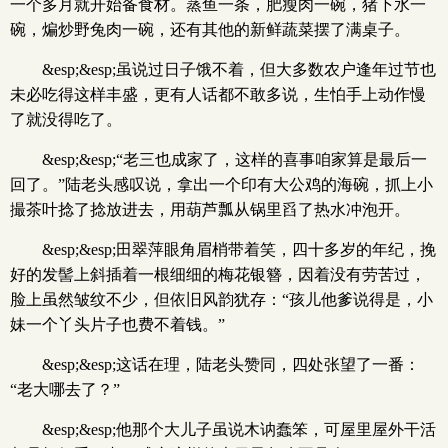
一个多月就开始备食材。蒸鱼一条，肥瘦肉一碗，猪下水一
碗，煸炒野兔肉一碗，还有其他的新鲜蔬菜摆了满桌子。
&esp;&esp;虽说过日子饿不着，但大多数农户逢年过节也
未必吃得这样丰盛，更有人话都不敢多说，生怕手上动作慢
了就没得吃了。
&esp;&esp;“老三也成家了，这样的喜事咱家算是最后一
回了。”陆老头感叹说，拿出一个印有大公鸡的海碗，抓上小
撮茶叶捻了捻放进去，用葫芦瓢从锅里舀了热水冲泡开。
&esp;&esp;田翠萍眼角眉梢带着笑，四十多岁的年纪，挽
好的发髻上斜插着一根细细的梅花银簪，因着没有劳苦过，
脸上虽然皱纹不少，但依旧风韵犹存：“孩儿他爹说得是，小
妹一个丫头片子也费不着钱。”
&esp;&esp;这话在理，陆老头赞同，四处张望了一番：
“老大哪去了？”
&esp;&esp;他那个大儿子虽说木讷蠢笨，可屋里屋外干活