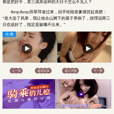
都是把好手，老三成亲这样的大日子怎么不见人？
&esp;&esp;田翠萍凑过来，抬手给陆老爹揉捏起肩膀：
“老大染了风寒，我让他去山脚下的屋子养病了，按理说两三
日也该好了，指定是躲懒不出来。”
上一页
返回目录
加入书签
下一章