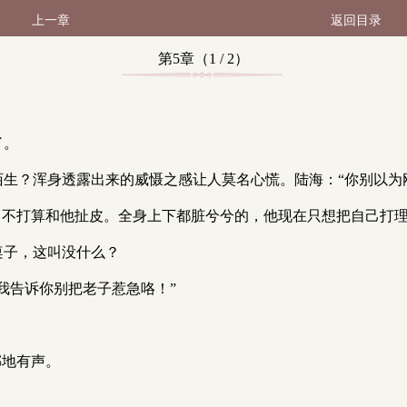
上一章
返回目录
第5章（1 / 2）
了。
觉这么陌生？浑身透露出来的威慑之感让人莫名心慌。陆海：“你别以
刺地问，不打算和他扯皮。全身上下都脏兮兮的，他现在只想把自己打
了桌子，这叫没什么？
病，我告诉你别把老子惹急咯！”
”掷地有声。