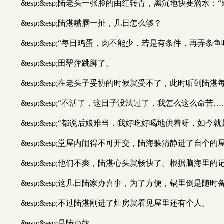
&esp;&esp;陆老头一张脸的由红转青，黑沉地快要滴水
&esp;&esp;陆湛嘴唇一扯，几日怎么够？
&esp;&esp;“每日鸡蛋，肉不能少，若是有条件，再
&esp;&esp;田翠萍跳脚了。
&esp;&esp;在老头子妥协的时候就受不了，此时听到
&esp;&esp;“不活了，这日子没法过了，我怎么这么
&esp;&esp;“都说后娘难当，我好吃好喝地供着呀，如
&esp;&esp;堂屋内闹得不可开交，陆海躲清静进了
&esp;&esp;他们不爽，陆湛心头就畅快了。根据脑
&esp;&esp;这几日陆家办喜事，为了方便，锅里倒是随
&esp;&esp;不过陆湛刚进了灶房就看见屋里还有个人。
&esp;&esp;是陆小妹。