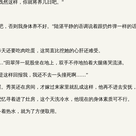
：“既然这样，你就将养几日吧。”
弄条鱼吧，否则我身体养不好。”陆湛平静的语调说着跟扔炸弹一样的
陆湛每天还要吃肉吃蛋，这简直比挖她的心肝还难受。
命苦……”田翠萍一屁股坐在地上，双手不停地拍着大腿痛哭流涕。
今就是这样回报我，我还不去一头撞死啊……”
自个的屋。秀英还在房间，才嫁过来家里就乱成这样，他再不进去安
海里的记忆寻着进了灶房，这个天洗冷水，他现在的身体素质可不行。
时备着热水，就为了方便取用。