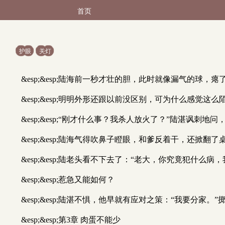
首页
护眼
关灯
&esp;&esp;陆海前一秒才壮的胆，此时就像漏气的球，瘪
&esp;&esp;明明外形还跟以前没区别，可为什么感
&esp;&esp;“刚才什么事？我杀人放火了？”陆湛讽
&esp;&esp;陆海气得吹鼻子瞪眼，和爹反着干，还掀翻
&esp;&esp;陆老头看不下去了：“老大，你究竟犯什么
&esp;&esp;惹急又能如何？
&esp;&esp;陆湛不惧，他早就有应对之策：“我要分家。
&esp;&esp;第3章 肉蛋不能少