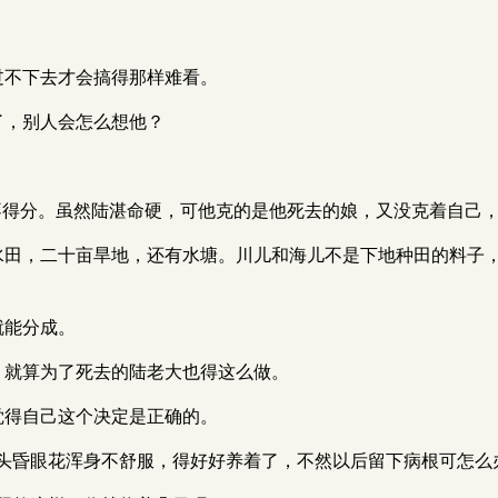
在过不下去才会搞得那样难看。
家了，别人会怎么想他？
不是舍不得分。虽然陆湛命硬，可他克的是他死去的娘，又没克着自己
了十亩水田，二十亩旱地，还有水塘。川儿和海儿不是下地种田的
在就能分成。
时日，就算为了死去的陆老大也得这么做。
加觉得自己这个决定是正确的。
使力就头昏眼花浑身不舒服，得好好养着了，不然以后留下病根可怎么