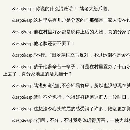
&esp;&esp;“你说的什么混账话！”陆老大怒斥道。
&esp;&esp;这村里头有几户是分家的？那都是一家人实
&esp;&esp;他在村里好歹都是说得上话的人物，真的分
&esp;&esp;他老脸还要不要了！
&esp;&esp;“不行。”田翠萍也立马反对，不过她倒
&esp;&esp;孩子他爹辛苦一辈子，可是在村里置办
上去了，真分家地里的活儿谁干？
&esp;&esp;陆湛知道他们不会轻易答应，所以也没想现
&esp;&esp;暂时不分也行，他得好好磋磨这群人一段
&esp;&esp;这想法令心头憋屈的感受消了许多，陆湛更
&esp;&esp;“行啊，不分，不过我身体虚得厉害，一