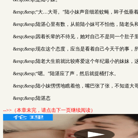
&esp;&esp;“大…大哥。”陆小妹声音细若蚊蝇，眸子
&esp;&esp;陆湛心里有数，从前陆小妹可不怕他，
&esp;&esp;因着长辈的不待见，她对自己不是同一个
&esp;&esp;现在这个态度，应当是看着自己今天干的事
&esp;&esp;陆老大生前就比较疼爱这个年纪最小的
&esp;&esp;“嗯。”陆湛应了声，然后就提桶打水。
&esp;&esp;陆小妹愣愣地瞧着他，嘴巴张了张，不
&esp;&esp;陆湛态
-->>（本章未完，请点击下一页继续阅读）