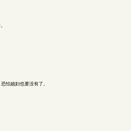
话。
抚，恐怕媳妇也要没有了。