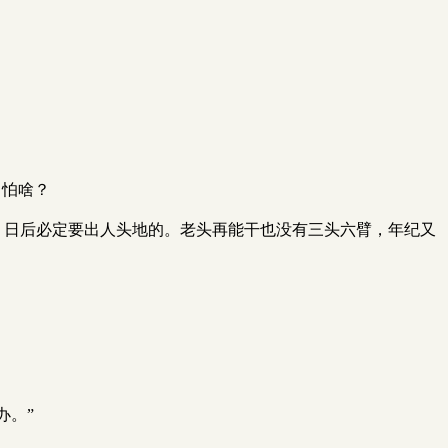
，怕啥？
料子，日后必定要出人头地的。老头再能干也没有三头六臂，年纪又
办。”