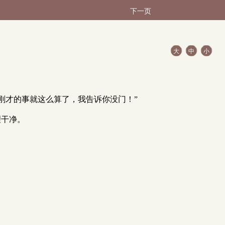
下一页
大
中
小
为刚才的事就这么算了，我告诉你没门！”
理干净。