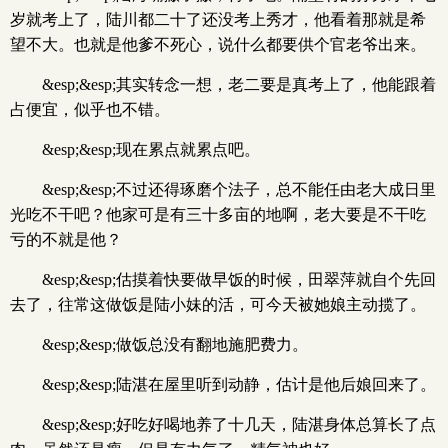
岁就考上了，陆川都二十了还没考上秀才，他看着那就是希
望不大。也就是他爹不死心，说什么都要供个官老爷出来。
&esp;&esp;其实转念一想，老二要是真考上了，他能跟着
占便宜，似乎也不错。
&esp;&esp;现在累点就累点吧。
&esp;&esp;不过还得琢磨个法子，总不能任由老大成日里
光吃不干吧？他家可是有三十多亩的地啊，老大要是不干吃
亏的不就是他？
&esp;&esp;估摸着快要做早饭的时候，田翠萍就自个先回
去了，往常这做饭是陆小妹的活，可今天被她娘主动揽了。
&esp;&esp;做饭总没有翻地施肥费力。
&esp;&esp;陆湛在屋里听到动静，估计是他后娘回来了。
&esp;&esp;好吃好喝地养了十几天，陆湛身体总算长了点