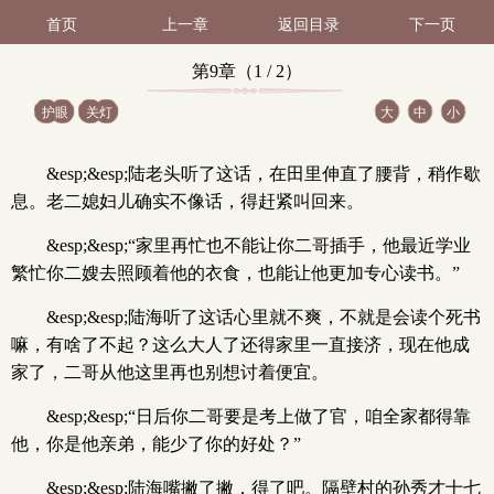
首页
上一章
返回目录
下一页
第9章（1 / 2）
护眼
关灯
大
中
小
&esp;&esp;陆老头听了这话，在田里伸直了腰背，稍作歇
息。老二媳妇儿确实不像话，得赶紧叫回来。
&esp;&esp;“家里再忙也不能让你二哥插手，他最近学业
繁忙你二嫂去照顾着他的衣食，也能让他更加专心读书。”
&esp;&esp;陆海听了这话心里就不爽，不就是会读个死书
嘛，有啥了不起？这么大人了还得家里一直接济，现在他成
家了，二哥从他这里再也别想讨着便宜。
&esp;&esp;“日后你二哥要是考上做了官，咱全家都得靠
他，你是他亲弟，能少了你的好处？”
&esp;&esp;陆海嘴撇了撇，得了吧。隔壁村的孙秀才十七