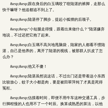
&esp;&esp;跟在身后的白玉璃咬了咬陆湛的裤脚，走那么
快干嘛呀？他追都追不到上了。
&esp;&esp;陆湛停了脚步，提起小狐狸的后颈子。
&esp;&esp;“小短腿走得慢，跟着出来做什么？”陆湛嫌弃
地说，不过还把它抱了起来。
&esp;&esp;白玉璃不高兴地甩脑袋，陆家的人都看不惯陆
湛，自己是他养的，离开了陆湛的视线，被那群人扒皮了怎
么办？
&esp;&esp;他又不傻！
&esp;&esp;陆湛虽然说这话，不过出门还是带着这小东西
比较放心，蚊子大小都是肉，要是被田翠萍炖了才真是死得
冤枉。
&esp;&esp;估摸着时间，即便不用牛车这种交通工具，步
行脚程慢的人也用不了一个时辰。换算成熟悉的算法，以他