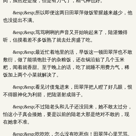
肉，虽然还是瘦，但是有力气了，精气神也好。
&esp;&esp;所以即便这两日田翠萍做饭荤腥越来越少，他
也没提出不满。
&esp;&esp;骂骂咧咧的声音又开始响起来了，陆湛懒得
听，估摸着差不多饭熟了就去灶房盛了吃。
&esp;&esp;最近忙着地里的活，早饭这一顿田翠萍也不敢
敷衍，做了能填饱肚子的杂粮饭，还在锅沿贴了几个玉米
粑，闻着就香甜。至于晚上的话，吃了就睡不用费力气，稀
饭加上两个小菜就解决了。
&esp;&esp;看见讨债鬼进来，田翠萍把人瞪了好几眼，恨
不得眼神化为利箭，把陆湛射成筛子。
&esp;&esp;不过陆老头和儿子还没回来，她不敢太过分，
怕这小子真会揍她，要是以前的陆老大那是绝对不敢的，现
在她拿不准。
&esp;&esp;吃吃吃，怎么没有吃死你！田翠萍心里咒骂。