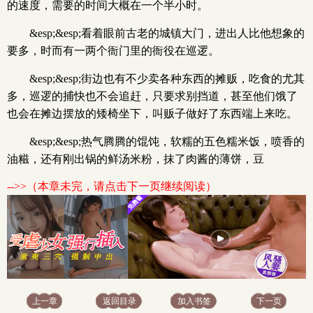
的速度，需要的时间大概在一个半小时。
&esp;&esp;看着眼前古老的城镇大门，进出人比他想象的
要多，时而有一两个衙门里的衙役在巡逻。
&esp;&esp;街边也有不少卖各种东西的摊贩，吃食的尤其
多，巡逻的捕快也不会追赶，只要求别挡道，甚至他们饿了
也会在摊边摆放的矮椅坐下，叫贩子做好了东西端上来吃。
&esp;&esp;热气腾腾的馄饨，软糯的五色糯米饭，喷香的
油糍，还有刚出锅的鲜汤米粉，抹了肉酱的薄饼，豆
-->>（本章未完，请点击下一页继续阅读）
上一章
返回目录
加入书签
下一页