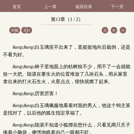
首页
上一章
返回目录
下一页
第13章（1 / 2）
护眼
关灯
大
中
小
&esp;&esp;白玉璃笑不出来了，直挺挺地向后栽倒，还是
不看为好。
&esp;&esp;林子里地面上的枯树枝不少，用不了一会就能
拾一大把。陆湛在要生火的位置堆放了几块石头，用从家里
拿出来的打火石生火，火星点点，很快就燃了起来。
&esp;&esp;厉害厉害！
&esp;&esp;白玉璃佩服地看着对面的男人，他这个饲主算
是找对了，以后他的狐生指定享福了。
&esp;&esp;陆湛不知道小狐狸在想什么，只看见两只爪子
捧着小脑袋，傻愣地瞧着自己一眼都不眨。