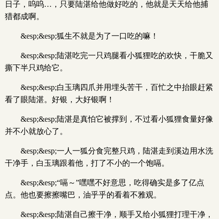
日子，呜呜…，只要陆湛给他做好吃的，他就是天天给他捕
猎都成啊。
&esp;&esp;狐生不就是为了一口吃的嘛！
&esp;&esp;陆湛吃完一只鸡腿看小狐狸吃的欢快，干脆又
撕下半只鸡给它。
&esp;&esp;白玉璃四爪并用埋头苦干，百忙之中抬眼赶紧
看了眼陆湛。好银，大好银啊！
&esp;&esp;陆湛是真怕它被撑到，不过看小狐狸食量好像
并不小就放心了。
&esp;&esp;一人一狐分食完整只鸡，陆湛走到溪边用水洗
干净手，白玉璃跟着他，打了不小的一个饱嗝。
&esp;&esp;“嗝～”嘿嘿不好意思，吃得确实是多了亿点
点。他也要擦擦嘴巴，油乎乎的看着不雅观。
&esp;&esp;陆湛自己擦干净，顺手又给小狐狸打理干净，