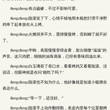
&esp;&esp;有点磕碜，不过不影响可爱。
&esp;&esp;陆湛笑了下，心情不错地用木棍把打理干净野
鸡串了起来放在火上烤。
&esp;&esp;火燃得并不大，需得慢慢烤，否则糊了就不好
了。
&esp;&esp;半晌，表面慢慢变得金黄，发出细微“滋滋”的
声音。这只鸡肥，细细的油珠滴落，已经有香味四溢出来。
&esp;&esp;白玉璃吞了吞口水，看看烤鸡又看看陆湛。没
说话，但眼神就是在问‘能吃了吗？’
&esp;&esp;陆湛也不知为什么，他好像就是知道小狐狸在
表达什么。
&esp;&esp;“等一下，还没好。”
&esp;&esp;陆湛手上动作翻得勤，表皮内里每个位置都烤