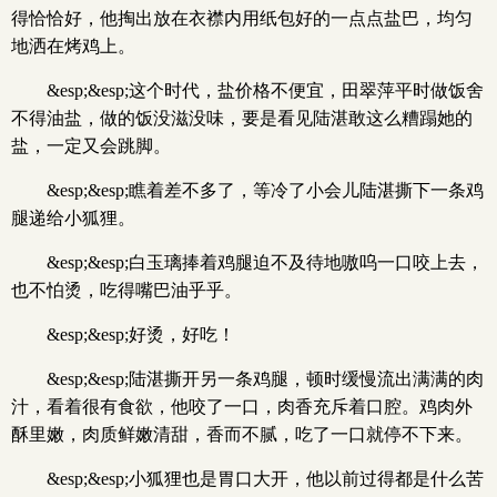
得恰恰好，他掏出放在衣襟内用纸包好的一点点盐巴，均匀
地洒在烤鸡上。
&esp;&esp;这个时代，盐价格不便宜，田翠萍平时做饭舍
不得油盐，做的饭没滋没味，要是看见陆湛敢这么糟蹋她的
盐，一定又会跳脚。
&esp;&esp;瞧着差不多了，等冷了小会儿陆湛撕下一条鸡
腿递给小狐狸。
&esp;&esp;白玉璃捧着鸡腿迫不及待地嗷呜一口咬上去，
也不怕烫，吃得嘴巴油乎乎。
&esp;&esp;好烫，好吃！
&esp;&esp;陆湛撕开另一条鸡腿，顿时缓慢流出满满的肉
汁，看着很有食欲，他咬了一口，肉香充斥着口腔。鸡肉外
酥里嫩，肉质鲜嫩清甜，香而不腻，吃了一口就停不下来。
&esp;&esp;小狐狸也是胃口大开，他以前过得都是什么苦