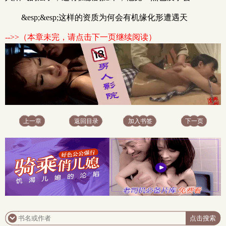
&esp;&esp;这样的资质为何会有机缘化形遭遇天
-->>（本章未完，请点击下一页继续阅读）
上一章
返回目录
加入书签
下一页