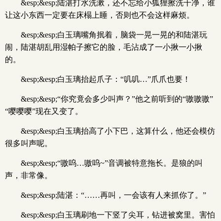
&esp;&esp;陆湛打水洗漱，还不忘给小狐狸擦洗干净，谁
让这小东西一定要在床榻上睡，否则也不会这样麻烦。
&esp;&esp;白玉璃嘴角抿着，脑袋一晃一晃的和陆湛玩
闹，陆湛胡乱用湿帕子擦它的脸，毛沾成了一小揪一小揪
的。
&esp;&esp;白玉璃抬起爪子：“叽叽…”爪爪也要！
&esp;&esp;“你究竟会多少叫声？”他之前听到的“嗷嗷嗷”
“嘤嘤嘤”现在又变了。
&esp;&esp;白玉璃抬高了小下巴，这算什么，他还会模仿
很多叫声呢。
&esp;&esp;“嗷呜…嗷呜~”音调被特意拖长。是狼的叫
声，非常像。
&esp;&esp;陆湛：“……再叫，一会该有人来抓你了。”
&esp;&esp;白玉璃刷地一下竖了尖耳，钻进被窝里。害怕