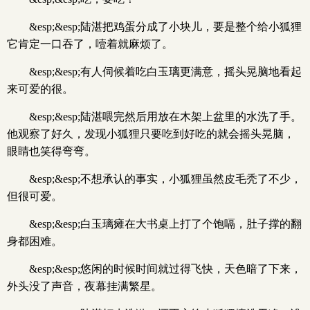
&esp;&esp;陆湛把鸡蛋分成了小块儿，要是整个给小狐狸
它肯定一口吞了，噎着就麻烦了。
&esp;&esp;有人伺候着吃白玉璃更满意，摇头晃脑地看起
来可爱的很。
&esp;&esp;陆湛喂完然后用放在木架上盆里的水洗了手。
他观察了好久，发现小狐狸只要吃到好吃的就会摇头晃脑，
眼睛也笑得弯弯。
&esp;&esp;不想承认的事实，小狐狸虽然皮毛秃了不少，
但很可爱。
&esp;&esp;白玉璃瘫在大书桌上打了个饱嗝，肚子撑的翻
身都困难。
&esp;&esp;悠闲的时候时间就过得飞快，天色暗了下来，
外头没了声音，夜幕挂满繁星。