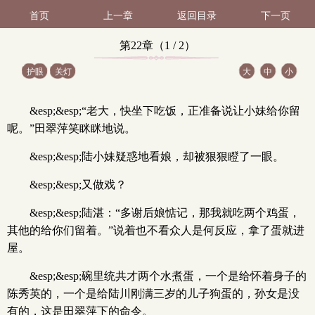
首页
上一章
返回目录
下一页
第22章（1 / 2）
护眼
关灯
大
中
小
&esp;&esp;“老大，快坐下吃饭，正准备说让小妹给你留
呢。”田翠萍笑眯眯地说。
&esp;&esp;陆小妹疑惑地看娘，却被狠狠瞪了一眼。
&esp;&esp;又做戏？
&esp;&esp;陆湛：“多谢后娘惦记，那我就吃两个鸡蛋，
其他的给你们留着。”说着也不看众人是何反应，拿了蛋就进
屋。
&esp;&esp;碗里统共才两个水煮蛋，一个是给怀着身子的
陈秀英的，一个是给陆川刚满三岁的儿子狗蛋的，孙女是没
有的，这是田翠萍下的命令。