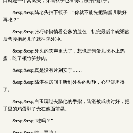
口就是一个窝窝头，穿着袄子也看得出臃肿的肚子。
&esp;&esp;陆老头拍下筷子：“你就不能先把狗蛋儿哄好
再吃？”
&esp;&esp;张巧珍悄悄看公爹的脸色，扒完最后半碗粥然
后弯腰抱起儿子就往院外冲。
&esp;&esp;外头的哭声更大了，想也是狗蛋儿吃不上鸡
蛋，吃了顿竹笋炒肉。
&esp;&esp;真是没有片刻安宁……
&esp;&esp;陆湛在房间里听到外头的动静，心里舒坦得
了。
&esp;&esp;白玉璃过去舔他的手指，陆湛被成功讨好，把
手里的鸡蛋剥了壳在他面前晃。
&esp;&esp;“吃吗？”
&esp;&esp;吃，要吃！