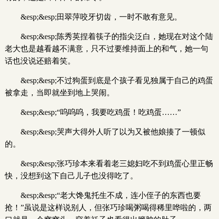
&esp;&esp;田翠萍咬牙切齿，一时不敢有意见。
&esp;&esp;陈秀英捏着筷子的指尖泛白，她现在对这个陆
老大也是越看越不满意，只不过要维持面上的和气，她一句
话也没说还赔着笑。
&esp;&esp;不过狗蛋到底是个孩子看见独属于自己的鸡蛋
被拿走，当即就坐到地上哭闹。
&esp;&esp;“呜呜呜，我要吃鸡蛋！吃鸡蛋……”
&esp;&esp;哭声大得外人听了以为又被他娘揍了一顿似
的。
&esp;&esp;张巧珍本来看着老三媳妇吃不到鸡蛋心里正畅
快，没想到这下自己儿子也没得吃了。
&esp;&esp;“老大馋鬼托生不成，连小侄子的东西也要
抢！”虽说是这样说别人，但张巧珍喝粥喝得稀里哗啦的，两