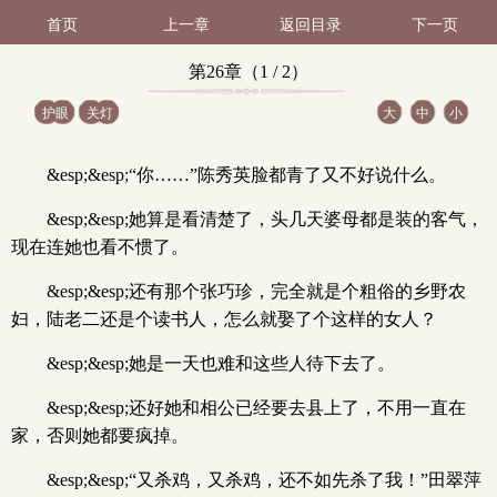
首页
上一章
返回目录
下一页
第26章（1 / 2）
护眼
关灯
大
中
小
&esp;&esp;“你……”陈秀英脸都青了又不好说什么。
&esp;&esp;她算是看清楚了，头几天婆母都是装的客气，
现在连她也看不惯了。
&esp;&esp;还有那个张巧珍，完全就是个粗俗的乡野农
妇，陆老二还是个读书人，怎么就娶了个这样的女人？
&esp;&esp;她是一天也难和这些人待下去了。
&esp;&esp;还好她和相公已经要去县上了，不用一直在
家，否则她都要疯掉。
&esp;&esp;“又杀鸡，又杀鸡，还不如先杀了我！”田翠萍