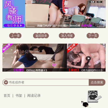
上一章
返回目录
加入书签
下一页
首页
|
书架
|
阅读记录