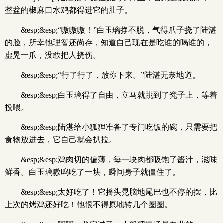
整盆的椒麻口水鸡都得进它的肚子。
&esp;&esp;“嗷嗷嗷！”白玉璃挣不脱，气得爪子挠了陆湛
的脸，所幸他理智还尚存，知道自己现在是吃谁的喝谁的，
虚晃一爪，没敢把人挠伤。
&esp;&esp;“行了行了，放你下来。”陆湛无奈地道。
&esp;&esp;白玉璃得了自由，立马就跳到了凳子上，等着
投喂。
&esp;&esp;陆湛给小狐狸准备了专门吃饭的碗，只需要把
食物放进去，它自己就会扒拉。
&esp;&esp;鸡肉切的偏薄，每一块肉都吸饱了酱汁，滋味
鲜香。白玉璃嗷呜吃了一块，瞬间身子就僵住了。
&esp;&esp;太好吃了！它摇头晃脑地尾巴也不停的摆，比
上次的烤鸡还好吃！他恨不得原地转几个圈圈。