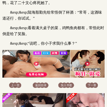
鸭，花了二十文心疼死她了。
&esp;&esp;陆海殷勤先给常悟倒了杯酒：“常哥，这酒味
道还行，你试试。”
&esp;&esp;看着满大桌子的菜，鸡鸭鱼肉都有，常悟此时
倒是给了笑脸。
&esp;&esp;“说吧，你小子求我什么事？”
上一页
返回目录
加入书签
下一章