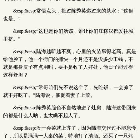
&esp;&esp;常悟点头，接过陈秀英递过来的茶水：“这倒
也是。”
&esp;&esp;“这也是你们活该，谁让你们庄稼汉都爱往城
里挤。”
&esp;&esp;陆海越听越不爽，心里的火苗窜得老高。真是
给他脸了，他一个衙门的捕快一个月还不是没多少工钱，不
就是那身皮子有点用吗，要不是收了人好处，他日子能过得
这样舒坦？
&esp;&esp;“常哥咱们先不说这个了，先吃饭，一会凉了
就不好吃了。”陆海说，催促着妻子上菜。
&esp;&esp;陈秀英脸色不自然地进了灶房，陆海这带回来
的都是什么人呐，也太瞧不起人了。
&esp;&esp;没一会菜就上齐了，因为陆海交代过不能怠慢
了，所以是满满一大桌的菜，特地打了清酒。还买了一只烤