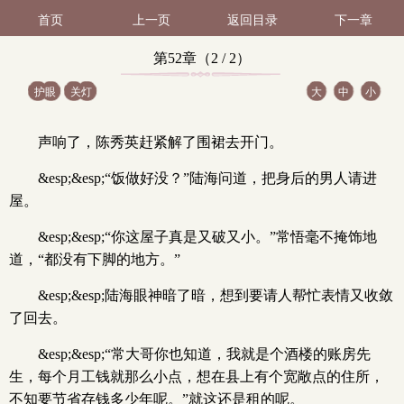
首页
上一页
返回目录
下一章
第52章（2 / 2）
护眼
关灯
大
中
小
声响了，陈秀英赶紧解了围裙去开门。
&esp;&esp;“饭做好没？”陆海问道，把身后的男人请进
屋。
&esp;&esp;“你这屋子真是又破又小。”常悟毫不掩饰地
道，“都没有下脚的地方。”
&esp;&esp;陆海眼神暗了暗，想到要请人帮忙表情又收敛
了回去。
&esp;&esp;“常大哥你也知道，我就是个酒楼的账房先
生，每个月工钱就那么小点，想在县上有个宽敞点的住所，
不知要节省存钱多少年呢。”就这还是租的呢。