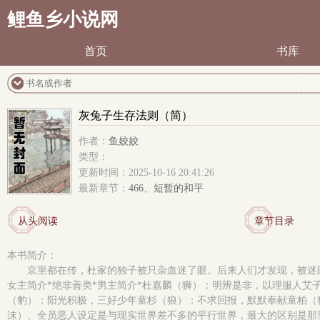
鲤鱼乡小说网
首页
书库
灰兔子生存法则（简）
作者：
鱼姣姣
类型：
更新时间：2025-10-16 20:41:26
最新章节：
466、短暂的和平
从头阅读
章节目录
本书简介：
京里都在传，杜家的独子被只杂血迷了眼。后来人们才发现，被迷
女主简介*绝非善类*男主简介*杜嘉麟（狮）：明辨是非，以理服人
（豹）：阳光积极，三好少年童杉（狼）：不求回报，默默奉献童柏（
沫）、全员恶人设定是与现实世界差不多的平行世界，最大的区别是那里