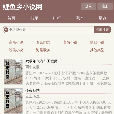
鲤鱼乡小说网
登录
注册
首页
书库
排行
完本
足迹
高辣小说
百合肉文
言情小说
情欲小说
耽美小说
海棠耽美
其他类型
六零年代汽车工程师
雨中花慢
晋江VIP2026-7-24完结 总书评数：804 当前被收藏数：
4123 简介： 六十年代，农村，夏桔一边打铁，一边像
头老黄牛，任劳任怨地伺候瘫痪的干爹干娘，洗衣做饭
做家务。 在这家人看来，她是长得俊..
今夜换乘
云上飞鱼
长佩VIP2026-07-31完结 21.35万字 1.06万人阅读 607.30
万人气 2.19万海星 简介： 为什么后来者居上 陈似青知
道，一切荒唐都始于那个昏乱的午后 无人空寝，暑热蝉