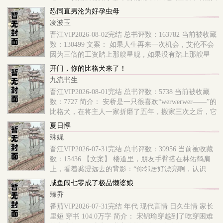
鸣 陈似青没听到不远..
恐同直男沦为好孕虫母
凌波玉
晋江VIP2026-08-02完结 总书评数：163782 当前被收藏
数：130499 文案： 如果人生再来一次机会，艾伦不会
因为三倍的工资踏上那艘星舰，如果没有踏上那艘星
舰，他或许可以娶个老婆、生个孩子、熬到..
开门，你的比格犬来了！
九流书生
晋江VIP2026-08-01完结 总书评数：5738 当前被收藏
数：7727 简介： 安桥是一只很喜欢“werwerwer——”的
比格犬，在将主人一家折磨了五年，搬家三次之后，它
在一个风和日丽的下午寿终正寝了。 也..
夏日悸
殊娓
晋江VIP2026-07-31完结 总书评数：39956 当前被收藏
数：15436 【文案】 楼道里，朋友手臂搭在林佑鹤肩
上，看着奚湜远去的背影：“你邻居好漂亮啊，认识
吗？” 林佑鹤摸着白色高领毛衣的领口：“..
咸鱼闯七零成了极品懒婆娘
臻乔
番茄VIP2026-07-31完结 年代 现代言情 日久生情 家长
里短 穿书 104.0万字 简介： 宋锦瑜穿越到了吃穿困难