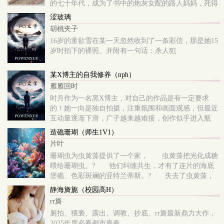
的七十年代，成为了书中的炮灰女配的路人妈妈，死得
早，只在炮灰女配的回忆里出现过。..
涩玻璃
胡桃夹子
16岁的童欲雪在某一天忽然收到了一条彩信，那是她15
岁时拍下的裸照。并附有一句话：杀人犯
某X博主的自我修养（nph）
雁雁回时
时月作为一名黑X博主，对自己的作品是有一定要求
的！她一向是独自拍摄，注重氛围和画面观感，但最近
互动量逐渐下滑，广子越来越难接，创作似乎进入瓶
颈。时月滑动着关注列表，要不要不再做孤狼，找个人
造礁珊瑚（师生1V1）
合作一下呢。。。。。。
片叶
珊瑚虫为虫黄藻提供了一个家， 虫黄藻把光化成糖
喂给珊瑚虫。? 他们纠缠共生，才有了连片的海底
堡礁、色彩斑斓的亚特兰蒂斯。? 失去了虫黄藻，
珊瑚虫白化成骨； 没有了珊瑚虫，虫黄藻漂泊流
静海旖旎（校园高H）
浪。
rr旖
厕拍、猥亵、露出、调教、抄底、rr旖最新鼎力大作，
2025年度必看都市青春。