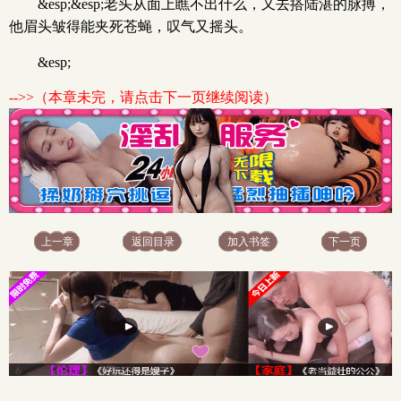
&esp;&esp;老头从面上瞧不出什么，又去搭陆湛的脉搏，
他眉头皱得能夹死苍蝇，叹气又摇头。
&esp;
-->>（本章未完，请点击下一页继续阅读）
上一章
返回目录
加入书签
下一页