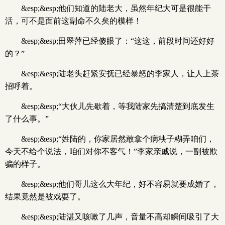
&esp;&esp;他们知道的陆老大，虽然年纪大可是很能干
活，可不是面前这副命不久矣的模样！
&esp;&esp;田翠萍已经傻眼了：“这这，前段时间还好好
的？”
&esp;&esp;陆老头赶紧安抚已经暴怒的李家人，让人上茶
招呼着。
&esp;&esp;“大伙儿先歇着，等我陆家先搞清楚到底发生
了什么事。”
&esp;&esp;“姓陆的，你家居然敢拿个病秧子糊弄咱们，
今天不给个说法，咱们对你不客气！”李家亲戚说，一副被欺
骗的样子。
&esp;&esp;他们哥儿这么大年纪，好不容易就要成婚了，
结果竟然是被戏耍了。
&esp;&esp;陆湛又咳嗽了几声，音量不高却瞬间吸引了大