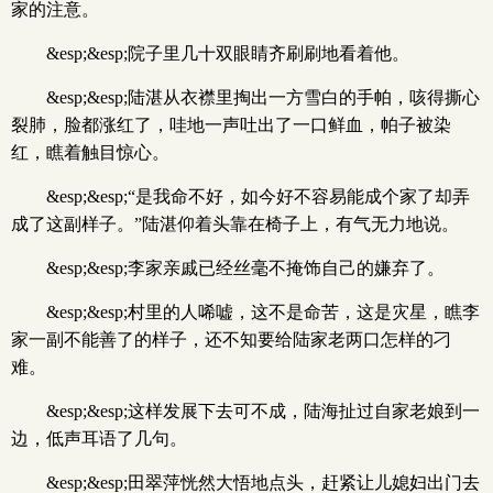
家的注意。
&esp;&esp;院子里几十双眼睛齐刷刷地看着他。
&esp;&esp;陆湛从衣襟里掏出一方雪白的手帕，咳得撕心
裂肺，脸都涨红了，哇地一声吐出了一口鲜血，帕子被染
红，瞧着触目惊心。
&esp;&esp;“是我命不好，如今好不容易能成个家了却弄
成了这副样子。”陆湛仰着头靠在椅子上，有气无力地说。
&esp;&esp;李家亲戚已经丝毫不掩饰自己的嫌弃了。
&esp;&esp;村里的人唏嘘，这不是命苦，这是灾星，瞧李
家一副不能善了的样子，还不知要给陆家老两口怎样的刁
难。
&esp;&esp;这样发展下去可不成，陆海扯过自家老娘到一
边，低声耳语了几句。
&esp;&esp;田翠萍恍然大悟地点头，赶紧让儿媳妇出门去