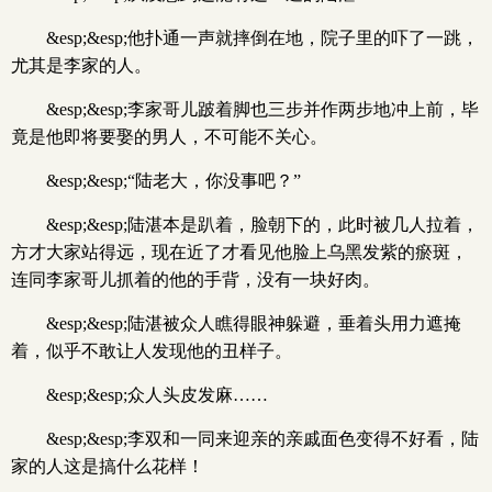
&esp;&esp;他扑通一声就摔倒在地，院子里的吓了一跳，
尤其是李家的人。
&esp;&esp;李家哥儿跛着脚也三步并作两步地冲上前，毕
竟是他即将要娶的男人，不可能不关心。
&esp;&esp;“陆老大，你没事吧？”
&esp;&esp;陆湛本是趴着，脸朝下的，此时被几人拉着，
方才大家站得远，现在近了才看见他脸上乌黑发紫的瘀斑，
连同李家哥儿抓着的他的手背，没有一块好肉。
&esp;&esp;陆湛被众人瞧得眼神躲避，垂着头用力遮掩
着，似乎不敢让人发现他的丑样子。
&esp;&esp;众人头皮发麻……
&esp;&esp;李双和一同来迎亲的亲戚面色变得不好看，陆
家的人这是搞什么花样！