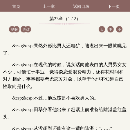
首页
上一章
返回目录
下一页
第23章（1 / 2）
护眼
关灯
大
中
小
&esp;&esp;果然外形比男人还粗犷，陆湛出来一眼就瞧见
了。
&esp;&esp;在现代的时候，说实话向他表白的人男男女女
不少，可他忙于事业，觉得谈恋爱浪费精力，还得花时间和
对方相处，事事都要考虑恋爱对象，以至于他也不知道自己
性取向是什么。
&esp;&esp;不过…他应该是不喜欢男人的。
&esp;&esp;田翠萍看他出来了赶紧上前准备给陆湛盖红盖
头。
&esp;&esp;从没想到还能有这一遭的陆湛：“……”