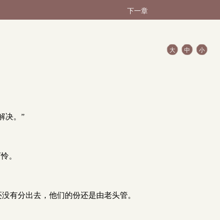
下一章
大
中
小
解决。”
可怜。
在还没有分出去，他们的份还是由老头管。