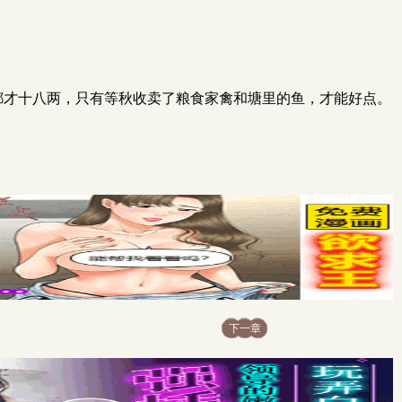
满算都才十八两，只有等秋收卖了粮食家禽和塘里的鱼，才能好点。
下一章