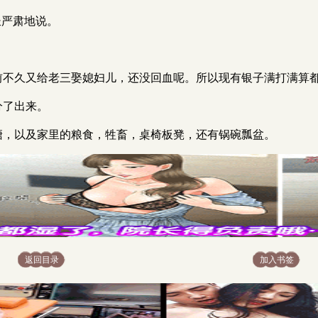
村长严肃地说。
富户，前不久又给老三娶媳妇儿，还没回血呢。所以现有银子满打
里分了出来。
小水塘，以及家里的粮食，牲畜，桌椅板凳，还有锅碗瓢盆。
返回目录
加入书签