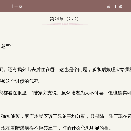
上一页
返回目录
第24章（2 / 2）
注意些！
可没多要。还有我分出去后住在哪，这也是个问题，爹和后娘理应给我
早要被这个讨债的气死。
做的大家都看在眼里。”陆家旁支说。虽然陆湛为人不讨喜，但也确实
这么多年确实够苦，家产本就应该三兄弟平均分配，只是陆二陆三现
意分，现在看陆湛病得不轻答应了，打的什么心思明显的很。