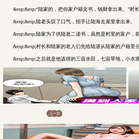
&esp;&esp;“陆家的，把你家户籍文书，钱财拿出来。”
&esp;&esp;陆老头叹了口气，招手让陆海去屋里拿出来。
&esp;&esp;陆家为了供陆老二读书，虽然是村里的
&esp;&esp;村长和陆家的老人们先给陆湛从陆家的户籍
&esp;&esp;之后就是他该得的三亩水田，七亩旱地，
上一页