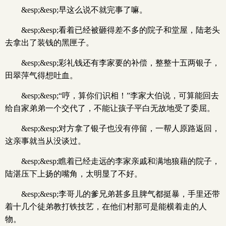
&esp;&esp;早这么说不就完事了嘛。
&esp;&esp;看着已经被砸得差不多的院子和堂屋，陆老头
去拿出了装钱的黑匣子。
&esp;&esp;彩礼钱还有李家要的补偿，整整十五两银子，
田翠萍气得想吐血。
&esp;&esp;“哼，算你们识相！”李家大伯说，可算能回去
给自家弟弟一个交代了，不能让孩子平白无故地受了委屈。
&esp;&esp;对方拿了银子也没有停留，一帮人原路返回，
这亲事就当从没谈过。
&esp;&esp;瞧着已经走远的李家亲戚和满地狼藉的院子，
陆湛压下上扬的嘴角，太明显了不好。
&esp;&esp;李哥儿的爹兄弟甚多且脾气都挺暴，手里还带
着十几个徒弟教打铁技艺，在他们村那可是能横着走的人
物。