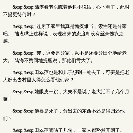
&esp;&esp;陆湛看老头瞧着他也不说话，心下明了，此时
不提更待何时？
&esp;&esp;“连累了家里我真是愧疚难当，索性还是分家
吧。”陆湛嘴上这样说，表现出来的态度却没有丝毫愧疚之
感。
&esp;&esp;“爹，这要是分家，岂不是还要分田分地给老
大。”陆海不赞同地提醒说，那他们亏大了。
&esp;&esp;田翠萍也是和儿子想到一处去了，可要是把老
大赶出去村里人得怎么看他们家？
&esp;&esp;她眼皮一跳，大夫不是说了老大活不了几个月
嘛！
&esp;&esp;他要是死了，分出去的东西不还是得归还他
们？
&esp;&esp;田翠萍嘀咕了几句，一家人都豁然开朗了。