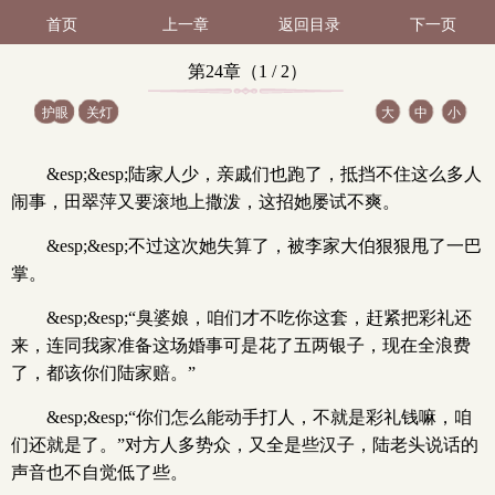
首页
上一章
返回目录
下一页
第24章（1 / 2）
护眼
关灯
大
中
小
&esp;&esp;陆家人少，亲戚们也跑了，抵挡不住这么多人
闹事，田翠萍又要滚地上撒泼，这招她屡试不爽。
&esp;&esp;不过这次她失算了，被李家大伯狠狠甩了一巴
掌。
&esp;&esp;“臭婆娘，咱们才不吃你这套，赶紧把彩礼还
来，连同我家准备这场婚事可是花了五两银子，现在全浪费
了，都该你们陆家赔。”
&esp;&esp;“你们怎么能动手打人，不就是彩礼钱嘛，咱
们还就是了。”对方人多势众，又全是些汉子，陆老头说话的
声音也不自觉低了些。