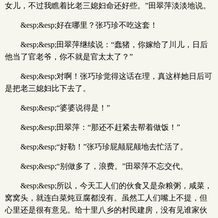
女儿，不过我瞧着比老三媳妇命还好些。”田翠萍淡淡地说。
&esp;&esp;好在哪里？张巧珍不吃这套！
&esp;&esp;田翠萍继续说：“蠢猪，你嫁给了川儿，日后
他当了官老爷，你不就是官太太了？”
&esp;&esp;对啊！张巧珍觉得这话在理，真这样她日后可
是把老三媳妇比下去了。
&esp;&esp;“婆婆说得是！”
&esp;&esp;田翠萍：“那还不赶紧去帮着做饭！”
&esp;&esp;“好勒！”张巧珍屁颠屁颠地去忙活了。
&esp;&esp;“别做多了，浪费。”田翠萍不忘交代。
&esp;&esp;所以，今天工人们的伙食又是杂粮粥，咸菜，
窝窝头，就连白菜炖豆腐都没有。虽然工人们嘴上不提，但
心里还是很有意见。给十里八乡的村民建房，没有见谁家伙