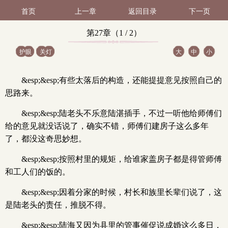
首页
上一章
返回目录
下一页
第27章（1 / 2）
护眼
关灯
大
中
小
&esp;&esp;有些太落后的构造，还能提提意见按照自己的
思路来。
&esp;&esp;陆老头不乐意陆湛插手，不过一听他给师傅们
给的意见就没话说了，确实不错，师傅们建房子这么多年
了，都没这奇思妙想。
&esp;&esp;按照村里的规矩，给谁家盖房子都是得管师傅
和工人们的饭的。
&esp;&esp;因着分家的时候，村长和族里长辈们说了，这
是陆老头的责任，推脱不得。
&esp;&esp;陆海又因为县里的管事催促说成婚这么多日，