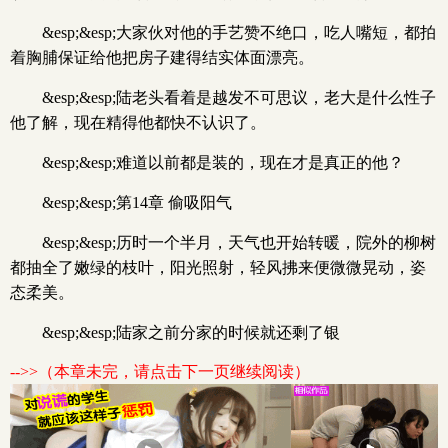
&esp;&esp;大家伙对他的手艺赞不绝口，吃人嘴短，都拍
着胸脯保证给他把房子建得结实体面漂亮。
&esp;&esp;陆老头看着是越发不可思议，老大是什么性子
他了解，现在精得他都快不认识了。
&esp;&esp;难道以前都是装的，现在才是真正的他？
&esp;&esp;第14章 偷吸阳气
&esp;&esp;历时一个半月，天气也开始转暖，院外的柳树
都抽全了嫩绿的枝叶，阳光照射，轻风拂来便微微晃动，姿
态柔美。
&esp;&esp;陆家之前分家的时候就还剩了银
-->>（本章未完，请点击下一页继续阅读）