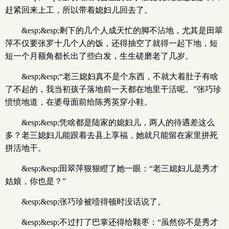
赶紧回来上工，所以带着媳妇儿回去了。
&esp;&esp;剩下的几个人成天忙的脚不沾地，尤其是田翠
萍不仅要张罗十几个人的饭，还得抽空了就得一起下地，短
短一个月额角都长出了些白发，生生磋磨老了几岁。
&esp;&esp;“老三媳妇真不是个东西，不就大着肚子有啥
了不起的，我当初孩子落地前一天都在地里干活呢。”张巧珍
愤愤地道，在婆母面前给陈秀英穿小鞋。
&esp;&esp;凭啥都是陆家的媳妇儿，两人的待遇差这么
多？老三媳妇儿能跟着去县上享福，她就只能留在家里拼死
拼活地干。
&esp;&esp;田翠萍狠狠瞪了她一眼：“老三媳妇儿是秀才
姑娘，你也是？”
&esp;&esp;张巧珍被噎得顿时没话说了。
&esp;&esp;不过打了巴掌还得给颗枣：“虽然你不是秀才