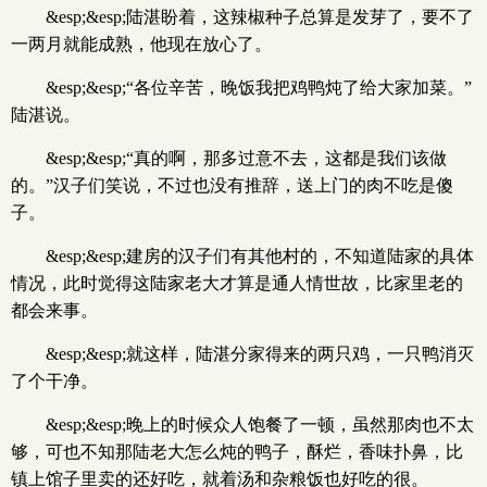
&esp;&esp;陆湛盼着，这辣椒种子总算是发芽了，要不了
一两月就能成熟，他现在放心了。
&esp;&esp;“各位辛苦，晚饭我把鸡鸭炖了给大家加菜。”
陆湛说。
&esp;&esp;“真的啊，那多过意不去，这都是我们该做
的。”汉子们笑说，不过也没有推辞，送上门的肉不吃是傻
子。
&esp;&esp;建房的汉子们有其他村的，不知道陆家的具体
情况，此时觉得这陆家老大才算是通人情世故，比家里老的
都会来事。
&esp;&esp;就这样，陆湛分家得来的两只鸡，一只鸭消灭
了个干净。
&esp;&esp;晚上的时候众人饱餐了一顿，虽然那肉也不太
够，可也不知那陆老大怎么炖的鸭子，酥烂，香味扑鼻，比
镇上馆子里卖的还好吃，就着汤和杂粮饭也好吃的很。