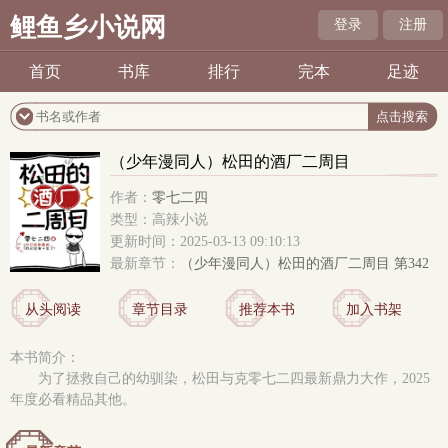
鲤鱼乡小说网
登录
注册
首页
书库
排行
完本
足迹
（少年漫同人）松田的酒厂二周目
作者：
零七二四
类型：高辣小说
更新时间：2025-03-13 09:10:13
最新章节：
（少年漫同人）松田的酒厂二周目 第342
从头阅读
章节目录
推荐本书
加入书架
本书简介：
为了拯救自己的幼驯染，松田与克零七二四最新鼎力大作，2025
年度必看精品其他。