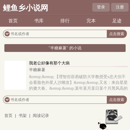
鲤鱼乡小说网
登录
注册
首页
书库
排行
完本
足迹
"半糖麻薯" 的小说
我老公好像有那个大病
半糖麻薯
&emsp;&emsp;【理智但容易破防大学教授受x忠犬但不
会看脸色外星人沙雕攻】&emsp;&emsp;又名：来自星星
的傻大春。&emsp;&emsp;某年某月某日某个月黑风高的
夜晚，封枫发现自己的老公季元渊疯了。&emsp;&emsp;
下个月一号就是他们的契约婚姻结束的日..
首页
|
书架
|
阅读记录